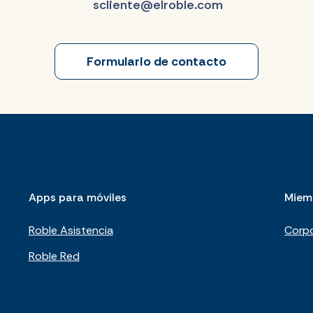
scliente@elroble.com
Formulario de contacto
Apps para móviles
Miem
Roble Asistencia
Corpo
Roble Red