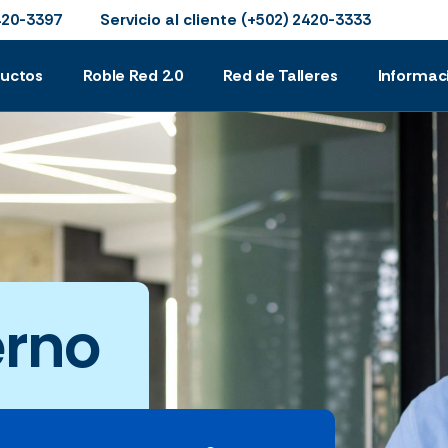
Servicio al cliente
420-3397
(+502) 2420-3333
ductos
Roble Red 2.0
Red de Talleres
Informac
erno