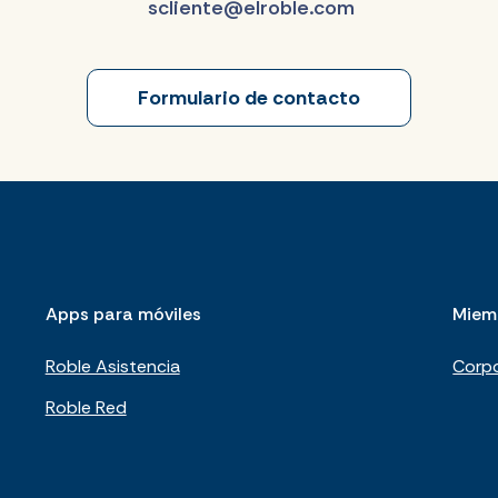
scliente@elroble.com
Formulario de contacto
Apps para móviles
Miem
Roble Asistencia
Corpo
Roble Red