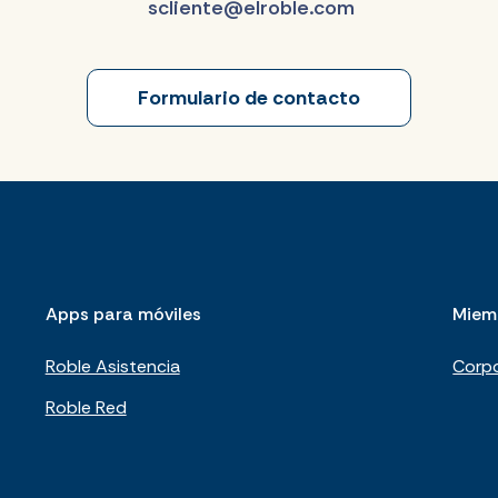
scliente@elroble.com
Formulario de contacto
Apps para móviles
Miem
Roble Asistencia
Corpo
Roble Red