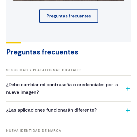
Preguntas frecuentes
Preguntas frecuentes
SEGURIDAD Y PLATAFORMAS DIGITALES
¿Debo cambiar mi contraseña o credenciales por la
nueva imagen?
No. El cambio en las apps será únicamente visual al
¿Las aplicaciones funcionarán diferente?
momento de actualizarlas. Nunca solicitaremos el cambio
de credenciales ni contraseñas por motivos de actualización
Las funcionalidades seguirán siendo las mismas. El cambio
de marca.
actual es principalmente estético, aunque estamos en
NUEVA IDENTIDAD DE MARCA