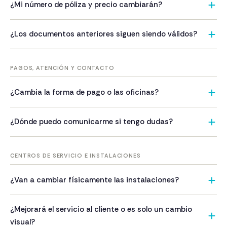
¿Mi número de póliza y precio cambiarán?
funcionando exactamente igual.
No. Tu número de póliza y el precio de tu seguro se
¿Los documentos anteriores siguen siendo válidos?
mantienen igual. Todas las coberturas continúan vigentes.
Sí. Todos los documentos emitidos anteriormente siguen
siendo totalmente válidos. Los nuevos documentos
PAGOS, ATENCIÓN Y CONTACTO
reflejarán la imagen renovada manteniendo las mismas
condiciones.
¿Cambia la forma de pago o las oficinas?
No. Los métodos de pago y nuestras oficinas siguen siendo
¿Dónde puedo comunicarme si tengo dudas?
los mismos. Continuamos brindando los mismos productos y
servicios con el mismo respaldo.
Puedes contactarnos a través de nuestros canales
habituales:
CENTROS DE SERVICIO E INSTALACIONES
• PBX: 2420-3333
¿Van a cambiar físicamente las instalaciones?
• Emergencias: 1797
Sí, de forma gradual. Se trabajará en la rotulación de
• WhatsApp: 2420-3397
¿Mejorará el servicio al cliente o es solo un cambio
fachadas, colores, logos, mobiliario y equipo.
• Redes sociales: Seguros El Roble
visual?