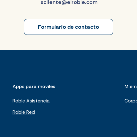
scliente@elroble.com
Formulario de contacto
Apps para móviles
Miem
Roble Asistencia
Corpo
Roble Red