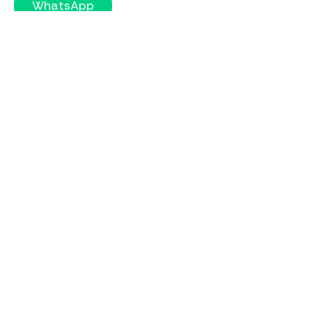
WhatsApp
Contáctanos
7 ave 5-10 Zona 4, Centro Financiero, Torre II,
nivel 16, Ciudad de Guatemala
Emergencias: 1797
Servicio al cliente: 2420-3333